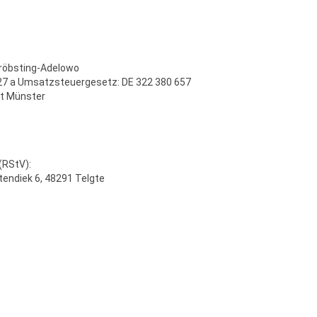
Pröbsting-Adelowo
7 a Umsatzsteuergesetz: DE 322 380 657
t Münster
(RStV):
endiek 6, 48291 Telgte