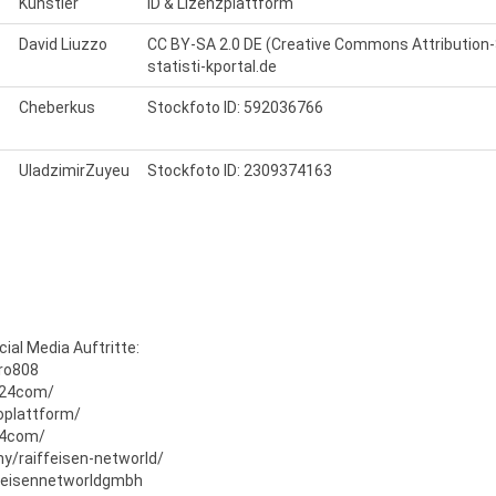
Künstler
ID & Lizenzplattform
David Liuzzo
CC BY-SA 2.0 DE (Creative Commons Attribution-S
statisti-kportal.de
Cheberkus
Stockfoto ID: 592036766
UladzimirZuyeu
Stockfoto ID: 2309374163
ial Media Auftritte:
ro808
c24com/
oplattform/
24com/
y/raiffeisen-networld/
ffeisennetworldgmbh