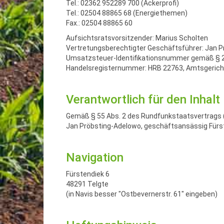
Tel.: 02362 952289 700 (Ackerprofi)
Tel.: 02504 88865 68 (Energiethemen)
Fax.: 02504 88865 60
Aufsichtsratsvorsitzender: Marius Scholten
Vertretungsberechtigter Geschäftsführer: Jan 
Umsatzsteuer-Identifikationsnummer gemäß § 2
Handelsregisternummer: HRB 22763, Amtsgerich
Verantwortlich für den Inhalt
Gemäß § 55 Abs. 2 des Rundfunkstaatsvertrags 
Jan Pröbsting-Adelowo, geschäftsansässig Fürst
Navigation
Fürstendiek 6
48291 Telgte
(in Navis besser "Ostbevernerstr. 61" eingeben)